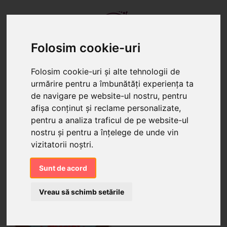
Folosim cookie-uri
Folosim cookie-uri și alte tehnologii de
urmărire pentru a îmbunătăți experiența ta
TORTURI
PRĂJITURI
CANDY BAR
de navigare pe website-ul nostru, pentru
afișa conținut și reclame personalizate,
Produse cu tagul "oradea"
pentru a analiza traficul de pe website-ul
nostru și pentru a înțelege de unde vin
vizitatorii noștri.
Sunt de acord
Vreau să schimb setările