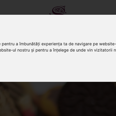
e pentru a îmbunătăți experiența ta de navigare pe website-
TORTURI
PRĂJITURI
CANDY BA
bsite-ul nostru și pentru a înțelege de unde vin vizitatorii n