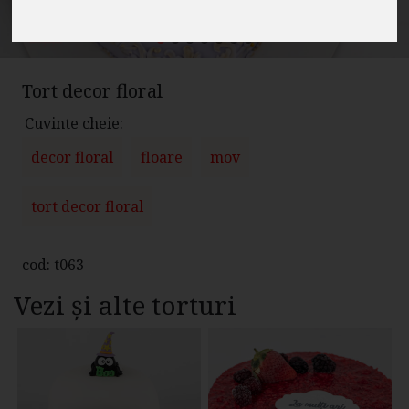
Tort decor floral
Cuvinte cheie:
decor floral
floare
mov
tort decor floral
cod: t063
Vezi și alte torturi