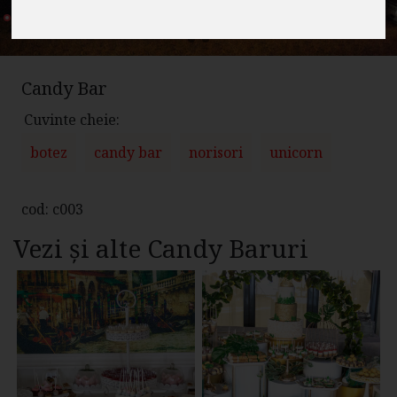
Candy Bar
Cuvinte cheie:
botez
candy bar
norisori
unicorn
cod: c003
Vezi și alte Candy Baruri