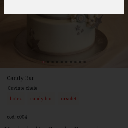
Candy Bar
Cuvinte cheie:
botez
candy bar
ursulet
cod: c004