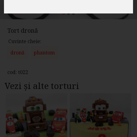
Tort dronă
Cuvinte cheie:
dronă
phantom
cod: t022
Vezi și alte torturi