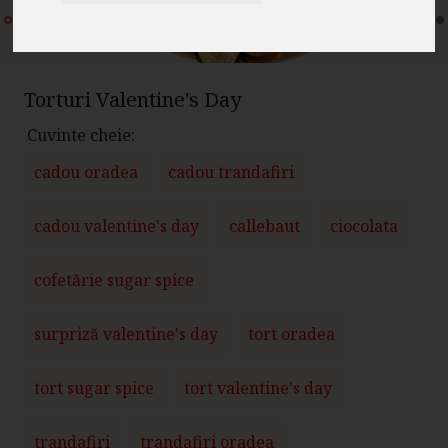
Torturi Valentine's Day
Cuvinte cheie:
cadou oradea
cadou trandafiri
cadou valentine's day
callebaut
ciocolata
cofetărie sugar spice
surpriză valentine's day
tort oradea
tort sugar spice
tort valentine's day
trandafiri
trandafiri oradea